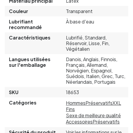
Matériau principal
Latex
Couleur
Transparent
Lubrifiant
À base d'eau
recommandé
Caractéristiques
Lubrifié, Standard,
Réservoir, Lisse, Fin,
Végétalien
Langues utilisées
Danois, Anglais, Finnois,
sur l'emballage
Français, Allemand,
Norvégien, Espagnol,
Suédois, Italien, Grec, Turc,
Néerlandais, Portugais
SKU
18653
Catégories
Hommes
Préservatifs
XXL
Fins
Sexe de meilleure qualité
Accessoires
Préservatifs
Sécurité du produit
Voir les informations sur le