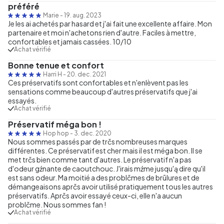
préféré
Marie
-
19. aug. 2023
Je les ai achetés par hasard et j'ai fait une excellente affaire. Mon
partenaire et moi n'achetons rien d'autre. Faciles à mettre,
confortables et jamais cassées. 10/10
Achat vérifié
Bonne tenue et confort
Harri H
-
20. dec. 2021
Ces préservatifs sont confortables et n'enlèvent pas les
sensations comme beaucoup d'autres préservatifs que j'ai
essayés.
Achat vérifié
Préservatif méga bon !
Hop hop
-
3. dec. 2020
Nous sommes passés par de trčs nombreuses marques
différentes. Ce préservatif est cher mais il est méga bon. Il se
met trčs bien comme tant d'autres. Le préservatif n'a pas
d'odeur gźnante de caoutchouc. J'irais mźme jusqu'ą dire qu'il
est sans odeur. Ma moitié a des problčmes de brūlures et de
démangeaisons aprčs avoir utilisé pratiquement tous les autres
préservatifs. Aprčs avoir essayé ceux-ci, elle n'a aucun
problčme. Nous sommes fan !
Achat vérifié