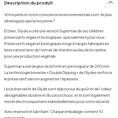
Description du produit
Votre pénis et votre conscience environnementale sont-ils plus
développés que la moyenne ?
Et bien, Glyde a créé une version Supermax de ses célèbres
préservatifs végan et biologiques, spécialement pour vous.
Préservatifs végan et biologiques longs et larges fabriqués en
latex naturel avec de l’extrait de chardon au lieu de la caséine
pour une production végétale.
Supermax a une largeur de 60 mm et une longueur de 200 mm.
La technologie brevetée « Double Dipping » de Glydes renforce
le préservatif sans en augmenter l’épaisseur.
Les préservatifs de Glyde sont dépourvus du goût et de l’odeur
désagréables du latex et du caoutchouc, et ils sont également
testés électroniquement individuellement pour votre sécurité.
Avec réservoir et lubrifiant. Chaque emballage contient 10
préservatifs.