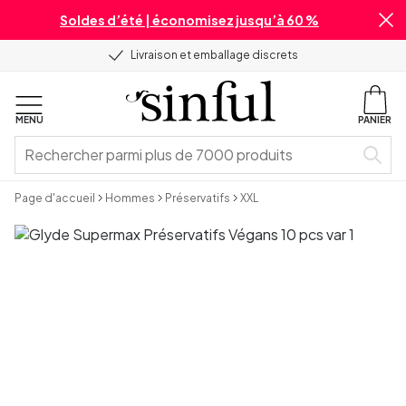
Soldes d’été | économisez jusqu’à 60 %
Livraison et emballage discrets
MENU
PANIER
Page d'accueil
Hommes
Préservatifs
XXL