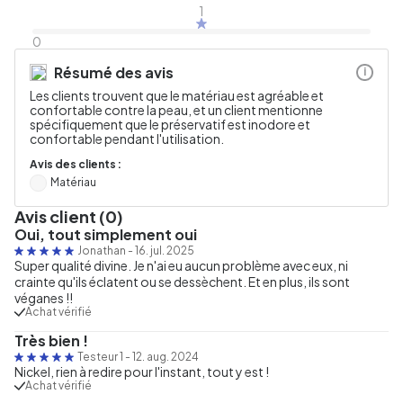
1
0
Résumé des avis
i
Les clients trouvent que le matériau est agréable et
confortable contre la peau, et un client mentionne
spécifiquement que le préservatif est inodore et
confortable pendant l'utilisation.
Avis des clients :
Matériau
Avis client (0)
Oui, tout simplement oui
Jonathan
-
16. jul. 2025
Super qualité divine. Je n'ai eu aucun problème avec eux, ni
crainte qu'ils éclatent ou se dessèchent. Et en plus, ils sont
véganes !!
Achat vérifié
Très bien !
Testeur 1
-
12. aug. 2024
Nickel, rien à redire pour l'instant, tout y est !
Achat vérifié