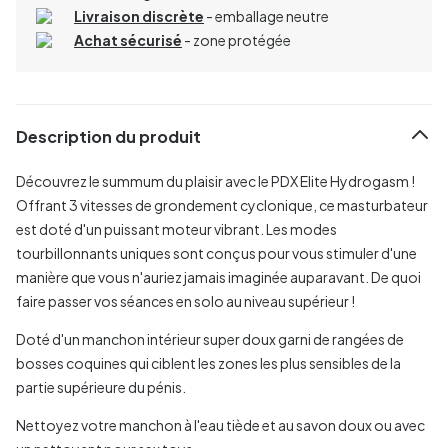
Livraison discrète
- emballage neutre
Achat sécurisé
- zone protégée
Description du produit
Découvrez le summum du plaisir avec le PDX Elite Hydrogasm !
Offrant 3 vitesses de grondement cyclonique, ce masturbateur
est doté d'un puissant moteur vibrant. Les modes
tourbillonnants uniques sont conçus pour vous stimuler d'une
manière que vous n'auriez jamais imaginée auparavant. De quoi
faire passer vos séances en solo au niveau supérieur !
Doté d'un manchon intérieur super doux garni de rangées de
bosses coquines qui ciblent les zones les plus sensibles de la
partie supérieure du pénis.
Nettoyez votre manchon à l'eau tiède et au savon doux ou avec