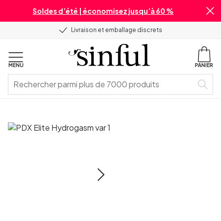
Soldes d’été | économisez jusqu’à 60 %
Livraison et emballage discrets
MENU
PANIER