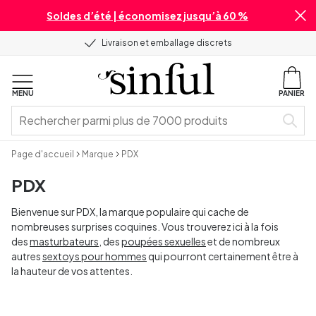
Soldes d’été | économisez jusqu’à 60 %
Livraison et emballage discrets
MENU
PANIER
Page d'accueil
Marque
PDX
PDX
Bienvenue sur PDX, la marque populaire qui cache de
nombreuses surprises coquines. Vous trouverez ici à la fois
des
masturbateurs
, des
poupées sexuelles
et de nombreux
autres
sextoys pour hommes
qui pourront certainement être à
la hauteur de vos attentes.