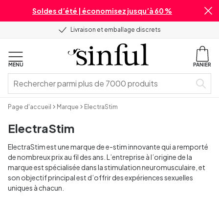
Soldes d’été | économisez jusqu’à 60 %
Livraison et emballage discrets
MENU
PANIER
Page d'accueil
Marque
ElectraStim
ElectraStim
ElectraStim est une marque de e-stim innovante qui a remporté
de nombreux prix au fil des ans. L’entreprise à l’origine de la
marque est spécialisée dans la stimulation neuromusculaire, et
son objectif principal est d’offrir des expériences sexuelles
uniques à chacun.