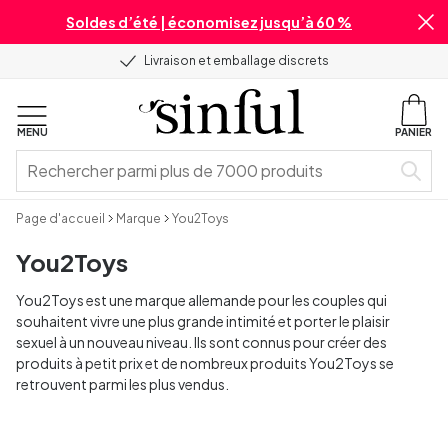
Soldes d’été | économisez jusqu’à 60 %
Livraison et emballage discrets
MENU
PANIER
Page d'accueil
Marque
You2Toys
You2Toys
You2Toys est une marque allemande pour les couples qui
souhaitent vivre une plus grande intimité et porter le plaisir
sexuel à un nouveau niveau. Ils sont connus pour créer des
produits à petit prix et de nombreux produits You2Toys se
retrouvent parmi les plus vendus.