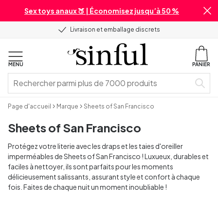
Sex toys anaux 🍑 | Économisez jusqu’à 50 %
Livraison et emballage discrets
MENU
PANIER
Page d'accueil
Marque
Sheets of San Francisco
Sheets of San Francisco
Protégez votre literie avec les draps et les taies d'oreiller
imperméables de Sheets of San Francisco ! Luxueux, durables et
faciles à nettoyer, ils sont parfaits pour les moments
délicieusement salissants, assurant style et confort à chaque
fois. Faites de chaque nuit un moment inoubliable !