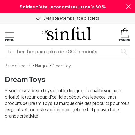
Soldes d’été | économisez jusqu’à 60 %
Livraison et emballage discrets
MENU
PANIER
Page d'accueil
Marque
Dream Toys
Dream Toys
Si vous rêvez de sextoys dont le design et la qualité sont une
priorité, jetez un coup d'œil ici et découvrez les excellents
produits de Dream Toys. La marque crée des produits pour tous
les goûts et toutes les préférences, et elle fait preuve d'une
grande créativité.