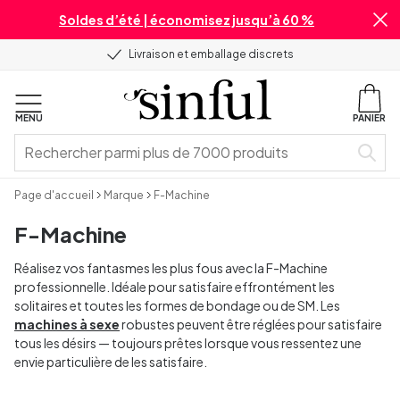
Soldes d’été | économisez jusqu’à 60 %
Livraison et emballage discrets
MENU
PANIER
Page d'accueil
Marque
F-Machine
F-Machine
Réalisez vos fantasmes les plus fous avec la F-Machine
professionnelle. Idéale pour satisfaire effrontément les
solitaires et toutes les formes de bondage ou de SM. Les
machines à sexe
robustes peuvent être réglées pour satisfaire
tous les désirs — toujours prêtes lorsque vous ressentez une
envie particulière de les satisfaire.