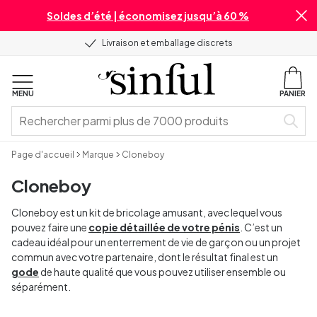
Soldes d’été | économisez jusqu’à 60 %
Livraison et emballage discrets
MENU
PANIER
Page d'accueil
Marque
Cloneboy
Cloneboy
Cloneboy est un kit de bricolage amusant, avec lequel vous
pouvez faire une
copie détaillée de votre pénis
. C’est un
cadeau idéal pour un enterrement de vie de garçon ou un projet
commun avec votre partenaire, dont le résultat final est un
gode
de haute qualité que vous pouvez utiliser ensemble ou
séparément.