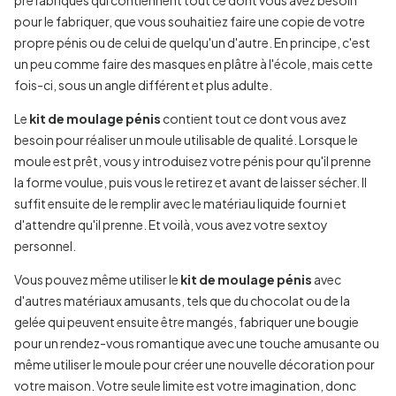
préfabriqués qui contiennent tout ce dont vous avez besoin
pour le fabriquer, que vous souhaitiez faire une copie de votre
propre pénis ou de celui de quelqu'un d'autre. En principe, c'est
un peu comme faire des masques en plâtre à l'école, mais cette
fois-ci, sous un angle différent et plus adulte.
Le
kit de moulage pénis
contient tout ce dont vous avez
besoin pour réaliser un moule utilisable de qualité. Lorsque le
moule est prêt, vous y introduisez votre pénis pour qu'il prenne
la forme voulue, puis vous le retirez et avant de laisser sécher. Il
suffit ensuite de le remplir avec le matériau liquide fourni et
d'attendre qu'il prenne. Et voilà, vous avez votre sextoy
personnel.
Vous pouvez même utiliser le
kit de moulage pénis
avec
d'autres matériaux amusants, tels que du chocolat ou de la
gelée qui peuvent ensuite être mangés, fabriquer une bougie
pour un rendez-vous romantique avec une touche amusante ou
même utiliser le moule pour créer une nouvelle décoration pour
votre maison. Votre seule limite est votre imagination, donc