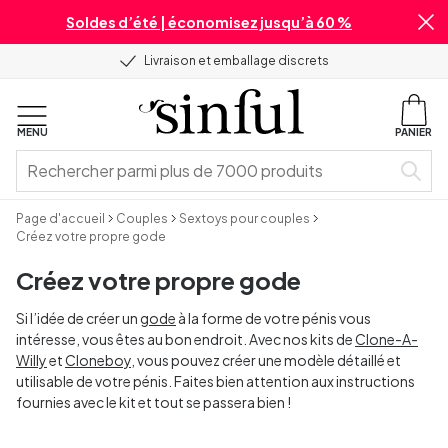
Soldes d’été | économisez jusqu’à 60 %
Livraison et emballage discrets
MENU
PANIER
Page d'accueil
Couples
Sextoys pour couples
Créez votre propre gode
Créez votre propre gode
Si l’idée de créer un
gode
à la forme de votre pénis vous
intéresse, vous êtes au bon endroit. Avec nos kits de
Clone-A-
Willy
et
Cloneboy
, vous pouvez créer une modèle détaillé et
utilisable de votre pénis. Faites bien attention aux instructions
fournies avec le kit et tout se passera bien !