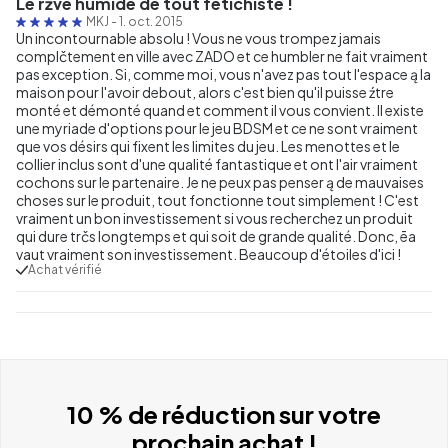
Le rźve humide de tout fétichiste !
MKJ
-
1. oct. 2015
Un incontournable absolu ! Vous ne vous trompez jamais
complčtement en ville avec ZADO et ce humbler ne fait vraiment
pas exception. Si, comme moi, vous n'avez pas tout l'espace ą la
maison pour l'avoir debout, alors c'est bien qu'il puisse źtre
monté et démonté quand et comment il vous convient. Il existe
une myriade d'options pour le jeu BDSM et ce ne sont vraiment
que vos désirs qui fixent les limites du jeu. Les menottes et le
collier inclus sont d'une qualité fantastique et ont l'air vraiment
cochons sur le partenaire. Je ne peux pas penser ą de mauvaises
choses sur le produit, tout fonctionne tout simplement ! C'est
vraiment un bon investissement si vous recherchez un produit
qui dure trčs longtemps et qui soit de grande qualité. Donc, ēa
vaut vraiment son investissement. Beaucoup d'étoiles d'ici !
Achat vérifié
10 % de réduction sur votre
prochain achat !