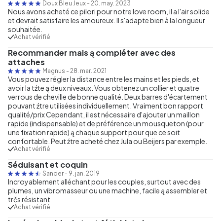
Doux Bleu Jeux
-
20. may. 2023
Nous avons acheté ce pilori pour notre love room, il a l'air solide
et devrait satisfaire les amoureux. Il s'adapte bien à la longueur
souhaitée.
Achat vérifié
Recommander mais ą compléter avec des
attaches
Magnus
-
28. mar. 2021
Vous pouvez régler la distance entre les mains et les pieds, et
avoir la tźte ą deux niveaux. Vous obtenez un collier et quatre
verrous de cheville de bonne qualité. Deux barres d'écartement
pouvant źtre utilisées individuellement. Vraiment bon rapport
qualité/prix Cependant, il est nécessaire d'ajouter un maillon
rapide (indispensable) et de préférence un mousqueton (pour
une fixation rapide) ą chaque support pour que ce soit
confortable. Peut źtre acheté chez Jula ou Beijers par exemple.
Achat vérifié
Séduisant et coquin
Sander
-
9. jan. 2019
Incroyablement alléchant pour les couples, surtout avec des
plumes, un vibromasseur ou une machine, facile ą assembler et
trčs résistant
Achat vérifié