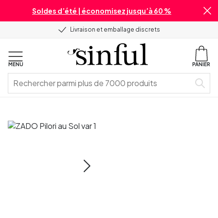
Soldes d’été | économisez jusqu’à 60 %
Livraison et emballage discrets
MENU
PANIER