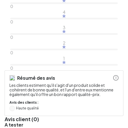
0
4
0
3
0
2
0
1
0
Résumé des avis
i
Les clients estiment qu'il s'agit d'un produit solide et
cohérent de bonne qualité, et l'un d'entre eux mentionne
également qu'il offre un bon rapport qualité-prix.
Avis des clients :
Haute qualité
Avis client (0)
A tester