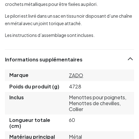
crochets métalliques pour être fixées au pilori.
Le pilori est livré dans un sac en tissu noir disposant d’une chaîne
en métal avec un joint torique attaché.
Les instructions d’assemblage sont incluses.
Informations supplémentaires
Marque
ZADO
Poids du produit (g)
4728
Inclus
Menottes pour poignets,
Menottes de chevilles,
Collier
Longueur totale
60
(cm)
Matériau principal
Métal