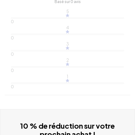
Basé sur 0 avis
5
0
4
0
3
0
2
0
1
0
10 % de réduction sur votre
prochain achat !