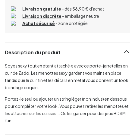
Livraison gratuite
- dès 58,90 € d'achat
Livraison discrète
- emballage neutre
Achat sécurisé
- zone protégée
Description du produit
Soyez sexy tout en étant attaché·e avec ce porte-jarretelles en
cuir de Zado. Les menottes sexy gardent vos mains en place
tandis que le cuir fin et les détails en métal vous donnent un look
bondage coquin.
Portez-le seul ou ajouter un string léger (non inclus) en dessous
pour compléter votre look. Vous pouvez retirer les menottes et
les attaches sur les cuisses... Ou les garder pour des jeux BDSM
fun.