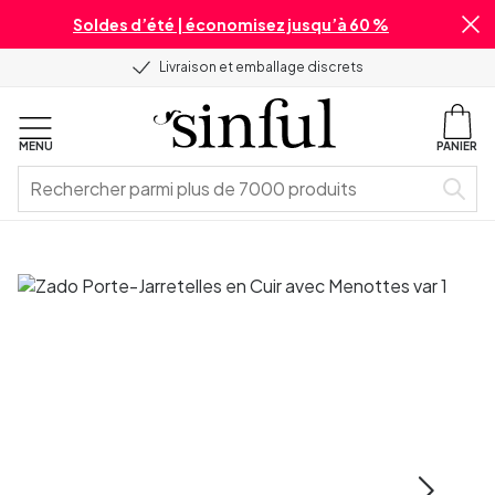
Soldes d’été | économisez jusqu’à 60 %
Livraison et emballage discrets
MENU
PANIER