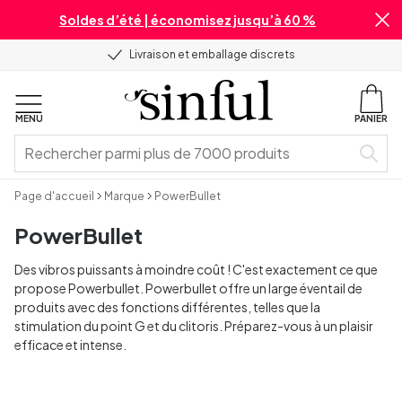
Soldes d’été | économisez jusqu’à 60 %
Livraison et emballage discrets
MENU
PANIER
Page d'accueil
Marque
PowerBullet
PowerBullet
Des vibros puissants à moindre coût ! C'est exactement ce que
propose Powerbullet. Powerbullet offre un large éventail de
produits avec des fonctions différentes, telles que la
stimulation du point G et du clitoris. Préparez-vous à un plaisir
efficace et intense.