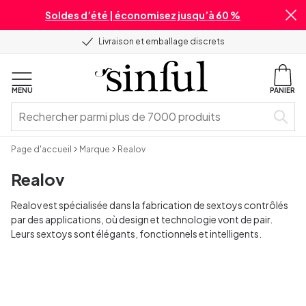
Soldes d’été | économisez jusqu’à 60 %
Livraison et emballage discrets
MENU
PANIER
Page d'accueil
Marque
Realov
Realov
Realov est spécialisée dans la fabrication de sextoys contrôlés
par des applications, où design et technologie vont de pair.
Leurs sextoys sont élégants, fonctionnels et intelligents.