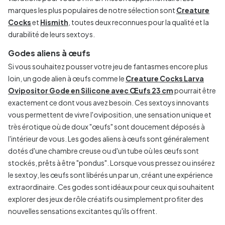
marques les plus populaires de notre sélection sont
Creature
Cocks
et
Hismith
, toutes deux reconnues pour la qualité et la
durabilité de leurs sextoys.
Godes aliens à œufs
Si vous souhaitez pousser votre jeu de fantasmes encore plus
loin, un gode alien à œufs comme le
Creature Cocks Larva
Ovipositor Gode en Silicone avec Œufs 23 cm
pourrait être
exactement ce dont vous avez besoin. Ces sextoys innovants
vous permettent de vivre l'oviposition, une sensation unique et
très érotique où de doux "œufs" sont doucement déposés à
l'intérieur de vous. Les godes aliens à œufs sont généralement
dotés d'une chambre creuse ou d'un tube où les œufs sont
stockés, prêts à être "pondus". Lorsque vous pressez ou insérez
le sextoy, les œufs sont libérés un par un, créant une expérience
extraordinaire. Ces godes sont idéaux pour ceux qui souhaitent
explorer des jeux de rôle créatifs ou simplement profiter des
nouvelles sensations excitantes qu'ils offrent.