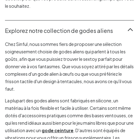
le souhaitez.
Explorez notre collection de godes aliens
Chez Sinful, nous sommes fiers de proposer une sélection
soigneusement choisie de godes aliens qui parlent à tous les
goûts, afin que vous puissiez trouver le sextoy parfait pour
donner vie à vos fantasmes. Que vous soyez attiré par les détails
complexes d'un gode alien à œufs ou que vous préfériez le
frisson tactile d'un design à tentacules, nous avons ce qu'il vous
faut.
La plupart des godes aliens sont fabriqués en silicone, un
matériau à la fois flexible et facile à utiliser. Certains sont même
dotés d'accessoires pratiques comme des bases ventouses, ce
qui les rend idéaux aussi bien pour le jeu mains libres que pour une
utilisation avec un
gode ceinture
. D'autres sont équipés de
vibrations pour vous offrir un frisson supplémentaire. Les