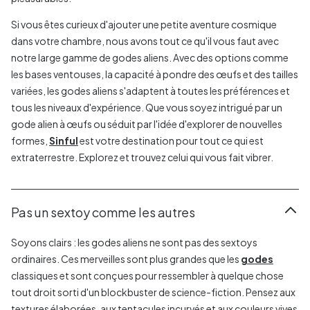
Si vous êtes curieux d'ajouter une petite aventure cosmique
dans votre chambre, nous avons tout ce qu'il vous faut avec
notre large gamme de godes aliens. Avec des options comme
les bases ventouses, la capacité à pondre des œufs et des tailles
variées, les godes aliens s'adaptent à toutes les préférences et
tous les niveaux d'expérience. Que vous soyez intrigué par un
gode alien à œufs ou séduit par l'idée d'explorer de nouvelles
formes,
Sinful
est votre destination pour tout ce qui est
extraterrestre. Explorez et trouvez celui qui vous fait vibrer.
Pas un sextoy comme les autres
Soyons clairs : les godes aliens ne sont pas des sextoys
ordinaires. Ces merveilles sont plus grandes que les
godes
classiques et sont conçues pour ressembler à quelque chose
tout droit sorti d'un blockbuster de science-fiction. Pensez aux
textures élaborées, aux tentacules incurvés et aux couleurs vives