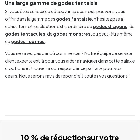
Une large gamme de godes fantaisie
Si vous êtes curieux de découvrir ce que nous pouvons vous
offrir dans la gamme des
godes fantaisie
, n'hésitez pas à
consulter notre sélection extraordinaire de
godes dragons
, de
godes tentacules
, de
godes monstres
, ou peut-être même
de
godes licornes
.
Vous ne savez pas par où commencer ? Notre équipe de service
client experte est là pour vous aider à naviguer dans cette galaxie
d'options et trouver la correspondance parfaite pour vos
désirs. Nous serons ravis de répondre à toutes vos questions !
10 % de réduction sur votre