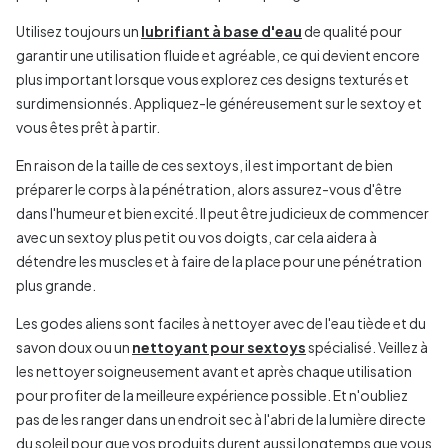
Utilisez toujours un
lubrifiant à base d'eau
de qualité pour
garantir une utilisation fluide et agréable, ce qui devient encore
plus important lorsque vous explorez ces designs texturés et
surdimensionnés. Appliquez-le généreusement sur le sextoy et
vous êtes prêt à partir.
En raison de la taille de ces sextoys, il est important de bien
préparer le corps à la pénétration, alors assurez-vous d'être
dans l'humeur et bien excité. Il peut être judicieux de commencer
avec un sextoy plus petit ou vos doigts, car cela aidera à
détendre les muscles et à faire de la place pour une pénétration
plus grande.
Les godes aliens sont faciles à nettoyer avec de l'eau tiède et du
savon doux ou un
nettoyant pour sextoys
spécialisé. Veillez à
les nettoyer soigneusement avant et après chaque utilisation
pour profiter de la meilleure expérience possible. Et n'oubliez
pas de les ranger dans un endroit sec à l'abri de la lumière directe
du soleil pour que vos produits durent aussi longtemps que vous